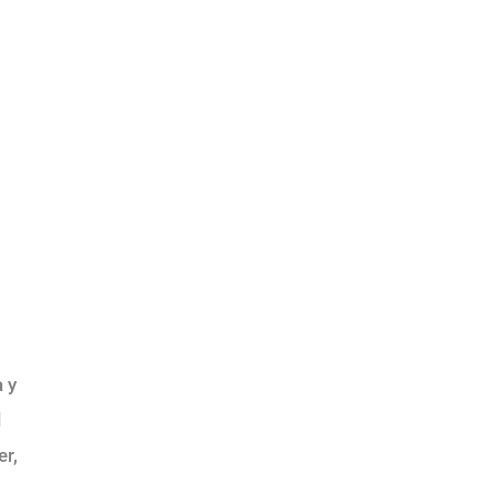
 y
l
er,