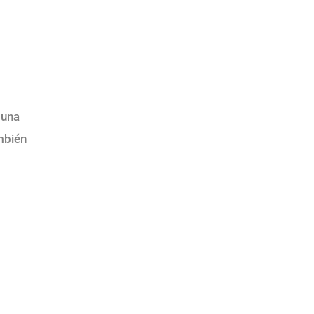
 una
mbién