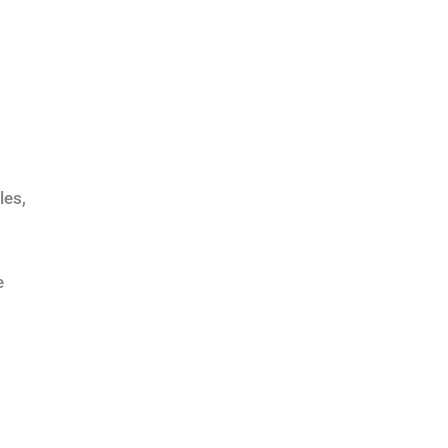
les,
e