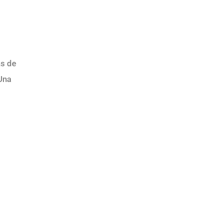
as de
Una