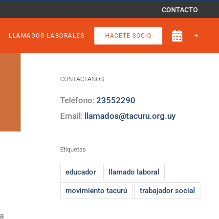
CONTACTO
LLAMADOS LABORALES
HACETE SOCIO
CONTACTANOS
Teléfono:
23552290
Email:
llamados@tacuru.org.uy
Etiquetas
educador
llamado laboral
movimiento tacurú
trabajador social
la