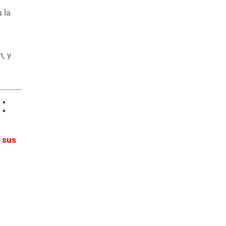
 la
, y
:
 sus