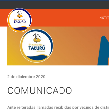
Saltar
al
INSTI
contenido
Ver
imagen
más
grande
2 de diciembre 2020
COMUNICADO
Ante reiteradas llamadas recibidas por vecinos de dist