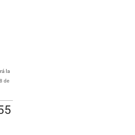
rá la
 8 de
55