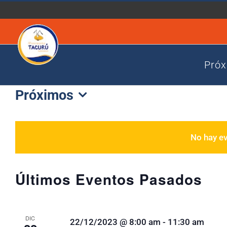
Saltar
al
contenido
Próx
Próximos
Selecciona
la
fecha.
No hay e
Últimos Eventos Pasados
DIC
22/12/2023 @ 8:00 am
-
11:30 am