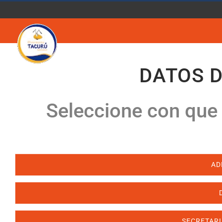
Saltar
al
contenido
DATOS 
Seleccione con que
AD
SECRETARI