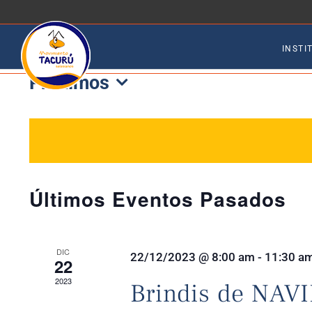
Saltar
al
INSTI
contenido
Próximos
Selecciona
la
fecha.
Últimos Eventos Pasados
DIC
22/12/2023 @ 8:00 am
-
11:30 a
22
2023
Brindis de NAV