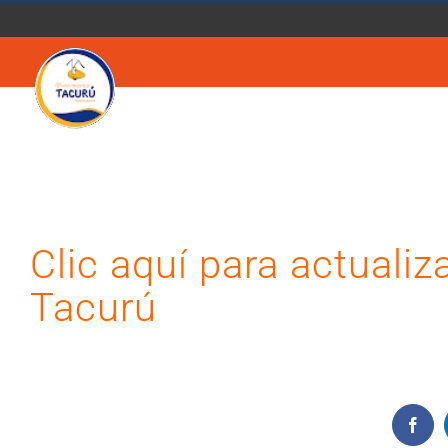
Saltar
al
contenido
Clic aquí para actuali
Tacurú
Face