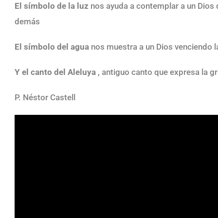
El símbolo de la luz
nos ayuda a contemplar a un Dios q
demás
El símbolo del agua
nos muestra a un Dios venciendo la
Y el canto del Aleluya
, antiguo canto que expresa la gr
P. Néstor Castell