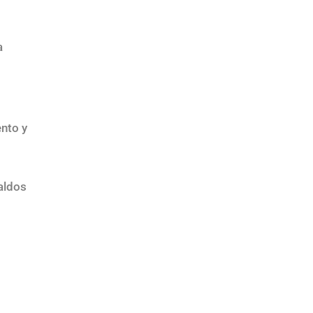
a
ento y
paldos