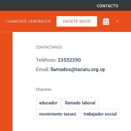
CONTACTO
LLAMADOS LABORALES
HACETE SOCIO
CONTACTANOS
Teléfono:
23552290
Email:
llamados@tacuru.org.uy
Etiquetas
educador
llamado laboral
movimiento tacurú
trabajador social