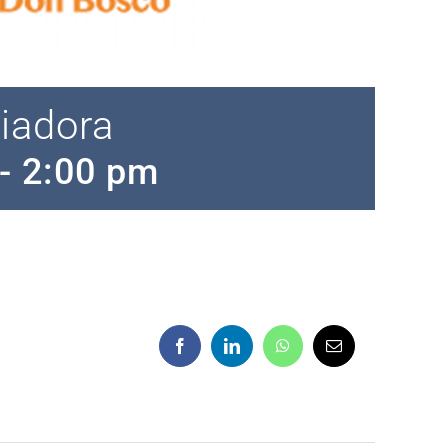
liadora
-
2:00 pm
Facebook
LinkedIn
WhatsApp
Correo
electrónico