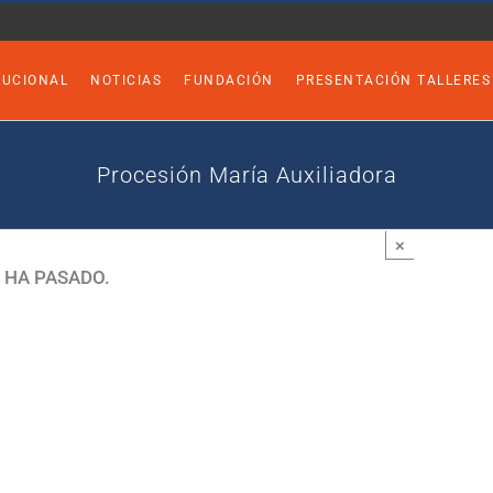
TUCIONAL
NOTICIAS
FUNDACIÓN
PRESENTACIÓN TALLERES
Procesión María Auxiliadora
×
 HA PASADO.