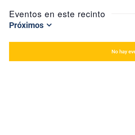
Eventos en este recinto
Próximos
Selecciona
la
fecha.
No hay ev